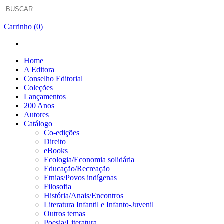
Carrinho (0)
Home
A Editora
Conselho Editorial
Coleções
Lançamentos
200 Anos
Autores
Catálogo
Co-edições
Direito
eBooks
Ecologia/Economia solidária
Educação/Recreação
Etnias/Povos indígenas
Filosofia
História/Anais/Encontros
Literatura Infantil e Infanto-Juvenil
Outros temas
Poesia/Literatura