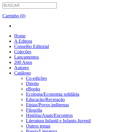
Carrinho (0)
Home
A Editora
Conselho Editorial
Coleções
Lançamentos
200 Anos
Autores
Catálogo
Co-edições
Direito
eBooks
Ecologia/Economia solidária
Educação/Recreação
Etnias/Povos indígenas
Filosofia
História/Anais/Encontros
Literatura Infantil e Infanto-Juvenil
Outros temas
Poesia/Literatura