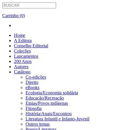
Carrinho (0)
Home
A Editora
Conselho Editorial
Coleções
Lançamentos
200 Anos
Autores
Catálogo
Co-edições
Direito
eBooks
Ecologia/Economia solidária
Educação/Recreação
Etnias/Povos indígenas
Filosofia
História/Anais/Encontros
Literatura Infantil e Infanto-Juvenil
Outros temas
Poesia/Literatura