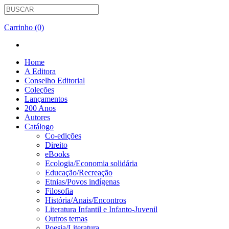
Carrinho (0)
Home
A Editora
Conselho Editorial
Coleções
Lançamentos
200 Anos
Autores
Catálogo
Co-edições
Direito
eBooks
Ecologia/Economia solidária
Educação/Recreação
Etnias/Povos indígenas
Filosofia
História/Anais/Encontros
Literatura Infantil e Infanto-Juvenil
Outros temas
Poesia/Literatura