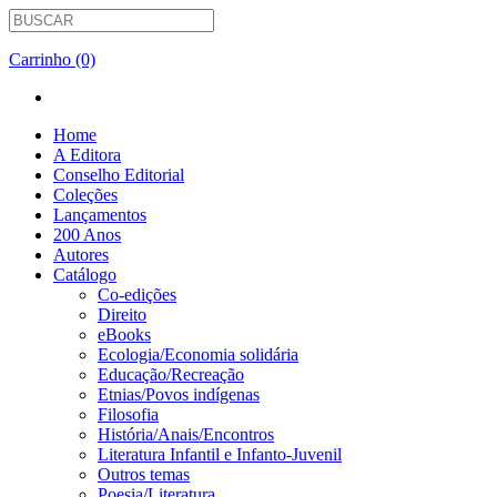
Carrinho (0)
Home
A Editora
Conselho Editorial
Coleções
Lançamentos
200 Anos
Autores
Catálogo
Co-edições
Direito
eBooks
Ecologia/Economia solidária
Educação/Recreação
Etnias/Povos indígenas
Filosofia
História/Anais/Encontros
Literatura Infantil e Infanto-Juvenil
Outros temas
Poesia/Literatura