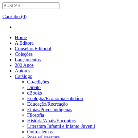
Carrinho (0)
Home
A Editora
Conselho Editorial
Coleções
Lançamentos
200 Anos
Autores
Catálogo
Co-edições
Direito
eBooks
Ecologia/Economia solidária
Educação/Recreação
Etnias/Povos indígenas
Filosofia
História/Anais/Encontros
Literatura Infantil e Infanto-Juvenil
Outros temas
Poesia/Literatura