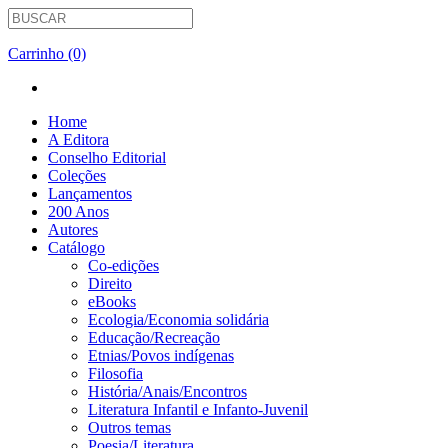
Carrinho (0)
Home
A Editora
Conselho Editorial
Coleções
Lançamentos
200 Anos
Autores
Catálogo
Co-edições
Direito
eBooks
Ecologia/Economia solidária
Educação/Recreação
Etnias/Povos indígenas
Filosofia
História/Anais/Encontros
Literatura Infantil e Infanto-Juvenil
Outros temas
Poesia/Literatura