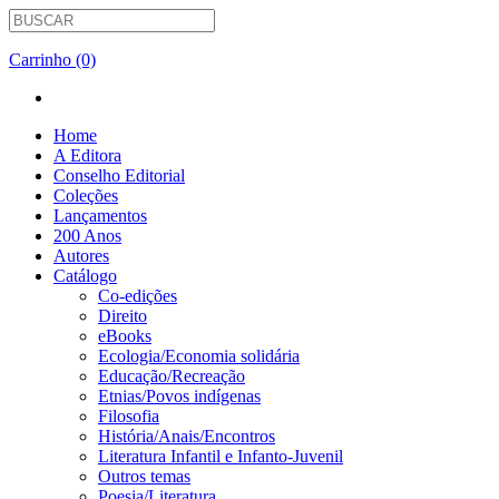
Carrinho (0)
Home
A Editora
Conselho Editorial
Coleções
Lançamentos
200 Anos
Autores
Catálogo
Co-edições
Direito
eBooks
Ecologia/Economia solidária
Educação/Recreação
Etnias/Povos indígenas
Filosofia
História/Anais/Encontros
Literatura Infantil e Infanto-Juvenil
Outros temas
Poesia/Literatura