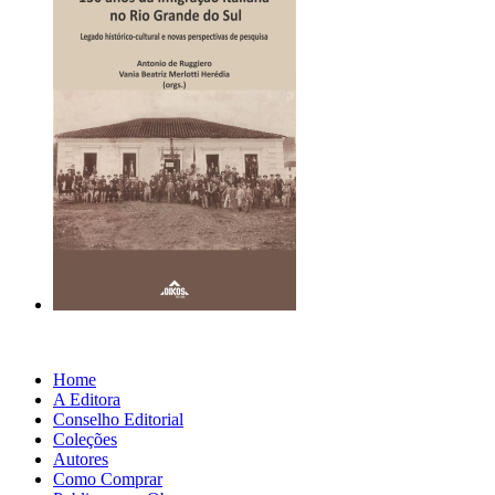
Home
A Editora
Conselho Editorial
Coleções
Autores
Como Comprar