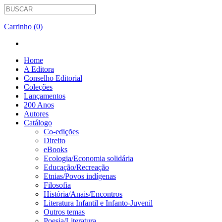
Carrinho (0)
Home
A Editora
Conselho Editorial
Coleções
Lançamentos
200 Anos
Autores
Catálogo
Co-edições
Direito
eBooks
Ecologia/Economia solidária
Educação/Recreação
Etnias/Povos indígenas
Filosofia
História/Anais/Encontros
Literatura Infantil e Infanto-Juvenil
Outros temas
Poesia/Literatura