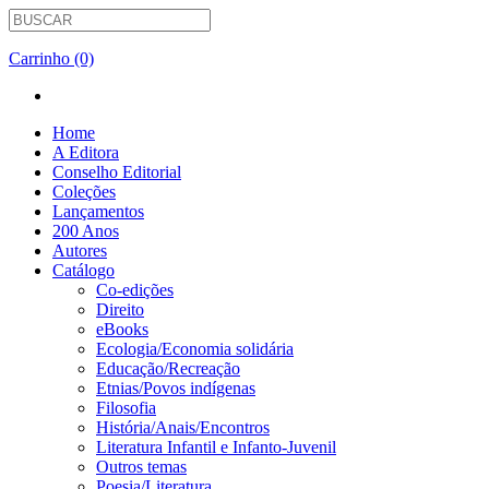
Carrinho (0)
Home
A Editora
Conselho Editorial
Coleções
Lançamentos
200 Anos
Autores
Catálogo
Co-edições
Direito
eBooks
Ecologia/Economia solidária
Educação/Recreação
Etnias/Povos indígenas
Filosofia
História/Anais/Encontros
Literatura Infantil e Infanto-Juvenil
Outros temas
Poesia/Literatura