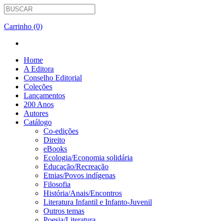
Carrinho (0)
Home
A Editora
Conselho Editorial
Coleções
Lançamentos
200 Anos
Autores
Catálogo
Co-edições
Direito
eBooks
Ecologia/Economia solidária
Educação/Recreação
Etnias/Povos indígenas
Filosofia
História/Anais/Encontros
Literatura Infantil e Infanto-Juvenil
Outros temas
Poesia/Literatura