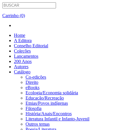
Carrinho (0)
Home
A Editora
Conselho Editorial
Coleções
Lançamentos
200 Anos
Autores
Catálogo
Co-edições
Direito
eBooks
Ecologia/Economia solidária
Educação/Recreação
Etnias/Povos indígenas
Filosofia
História/Anais/Encontros
Literatura Infantil e Infanto-Juvenil
Outros temas
Poesia/Literatura