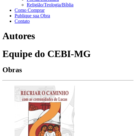
Religião/Teologia/Bíblia
Como Comprar
Publique sua Obra
Contato
Autores
Equipe do CEBI-MG
Obras