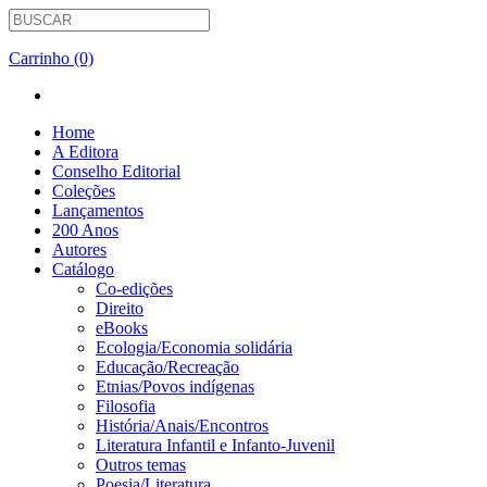
Carrinho (0)
Home
A Editora
Conselho Editorial
Coleções
Lançamentos
200 Anos
Autores
Catálogo
Co-edições
Direito
eBooks
Ecologia/Economia solidária
Educação/Recreação
Etnias/Povos indígenas
Filosofia
História/Anais/Encontros
Literatura Infantil e Infanto-Juvenil
Outros temas
Poesia/Literatura