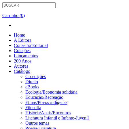
Carrinho (0)
Home
A Editora
Conselho Editorial
Coleções
Lançamentos
200 Anos
Autores
Catálogo
Co-edições
Direito
eBooks
Ecologia/Economia solidária
Educação/Recreação
Etnias/Povos indígenas
Filosofia
História/Anais/Encontros
Literatura Infantil e Infanto-Juvenil
Outros temas
Poesia/Literatura