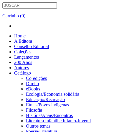
Carrinho (0)
Home
A Editora
Conselho Editorial
Coleções
Lançamentos
200 Anos
Autores
Catálogo
Co-edições
Direito
eBooks
Ecologia/Economia solidária
Educação/Recreação
Etnias/Povos indígenas
Filosofia
História/Anais/Encontros
Literatura Infantil e Infanto-Juvenil
Outros temas
Poesia/Literatura