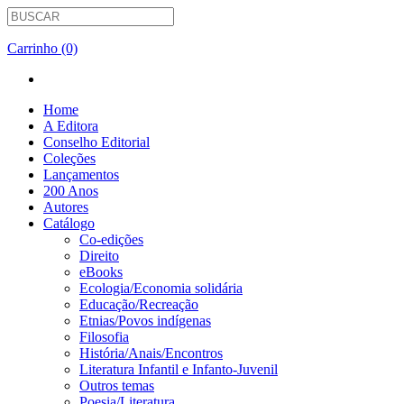
Carrinho (0)
Home
A Editora
Conselho Editorial
Coleções
Lançamentos
200 Anos
Autores
Catálogo
Co-edições
Direito
eBooks
Ecologia/Economia solidária
Educação/Recreação
Etnias/Povos indígenas
Filosofia
História/Anais/Encontros
Literatura Infantil e Infanto-Juvenil
Outros temas
Poesia/Literatura