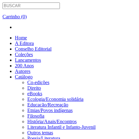
Carrinho (0)
Home
A Editora
Conselho Editorial
Coleções
Lançamentos
200 Anos
Autores
Catálogo
Co-edições
Direito
eBooks
Ecologia/Economia solidária
Educação/Recreação
Etnias/Povos indígenas
Filosofia
História/Anais/Encontros
Literatura Infantil e Infanto-Juvenil
Outros temas
Poesia/Literatura