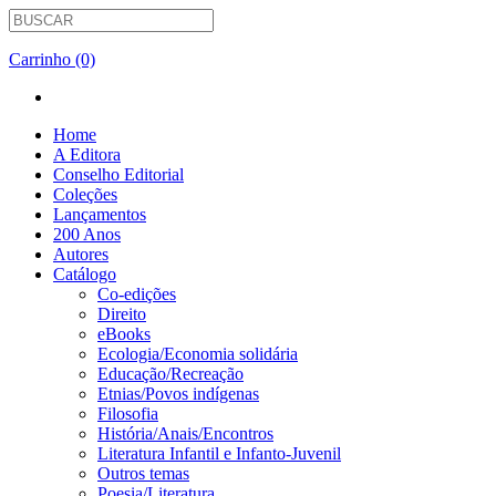
Carrinho (0)
Home
A Editora
Conselho Editorial
Coleções
Lançamentos
200 Anos
Autores
Catálogo
Co-edições
Direito
eBooks
Ecologia/Economia solidária
Educação/Recreação
Etnias/Povos indígenas
Filosofia
História/Anais/Encontros
Literatura Infantil e Infanto-Juvenil
Outros temas
Poesia/Literatura