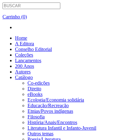
Carrinho (0)
Home
A Editora
Conselho Editorial
Coleções
Lançamentos
200 Anos
Autores
Catálogo
Co-edições
Direito
eBooks
Ecologia/Economia solidária
Educação/Recreação
Etnias/Povos indígenas
Filosofia
História/Anais/Encontros
Literatura Infantil e Infanto-Juvenil
Outros temas
Poesia/Literatura