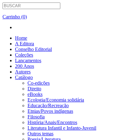
Carrinho (0)
Home
A Editora
Conselho Editorial
Coleções
Lançamentos
200 Anos
Autores
Catálogo
Co-edições
Direito
eBooks
Ecologia/Economia solidária
Educação/Recreação
Etnias/Povos indígenas
Filosofia
História/Anais/Encontros
Literatura Infantil e Infanto-Juvenil
Outros temas
Poesia/Literatura