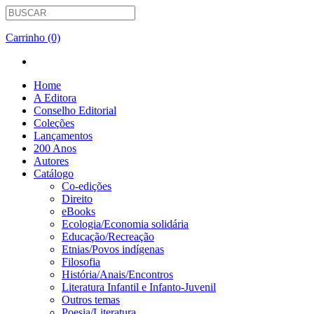
Carrinho (0)
Home
A Editora
Conselho Editorial
Coleções
Lançamentos
200 Anos
Autores
Catálogo
Co-edições
Direito
eBooks
Ecologia/Economia solidária
Educação/Recreação
Etnias/Povos indígenas
Filosofia
História/Anais/Encontros
Literatura Infantil e Infanto-Juvenil
Outros temas
Poesia/Literatura