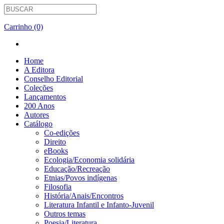
Carrinho (0)
Home
A Editora
Conselho Editorial
Coleções
Lançamentos
200 Anos
Autores
Catálogo
Co-edições
Direito
eBooks
Ecologia/Economia solidária
Educação/Recreação
Etnias/Povos indígenas
Filosofia
História/Anais/Encontros
Literatura Infantil e Infanto-Juvenil
Outros temas
Poesia/Literatura