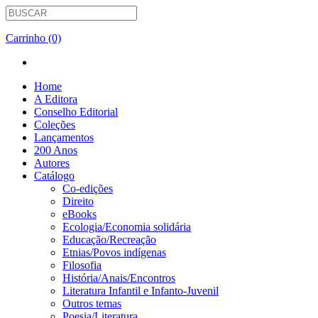
Carrinho (0)
Home
A Editora
Conselho Editorial
Coleções
Lançamentos
200 Anos
Autores
Catálogo
Co-edições
Direito
eBooks
Ecologia/Economia solidária
Educação/Recreação
Etnias/Povos indígenas
Filosofia
História/Anais/Encontros
Literatura Infantil e Infanto-Juvenil
Outros temas
Poesia/Literatura