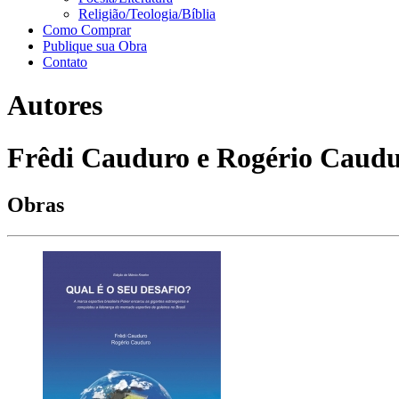
Religião/Teologia/Bíblia
Como Comprar
Publique sua Obra
Contato
Autores
Frêdi Cauduro e Rogério Caud
Obras