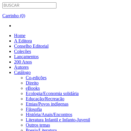
Carrinho (0)
Home
A Editora
Conselho Editorial
Coleções
Lançamentos
200 Anos
Autores
Catálogo
Co-edições
Direito
eBooks
Ecologia/Economia solidária
Educação/Recreação
Etnias/Povos indígenas
Filosofia
História/Anais/Encontros
Literatura Infantil e Infanto-Juvenil
Outros temas
Poesia/Literatura