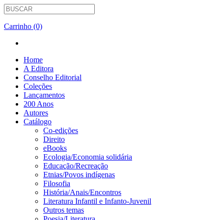
Carrinho (0)
Home
A Editora
Conselho Editorial
Coleções
Lançamentos
200 Anos
Autores
Catálogo
Co-edições
Direito
eBooks
Ecologia/Economia solidária
Educação/Recreação
Etnias/Povos indígenas
Filosofia
História/Anais/Encontros
Literatura Infantil e Infanto-Juvenil
Outros temas
Poesia/Literatura