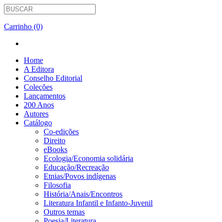
Carrinho (0)
Home
A Editora
Conselho Editorial
Coleções
Lançamentos
200 Anos
Autores
Catálogo
Co-edições
Direito
eBooks
Ecologia/Economia solidária
Educação/Recreação
Etnias/Povos indígenas
Filosofia
História/Anais/Encontros
Literatura Infantil e Infanto-Juvenil
Outros temas
Poesia/Literatura