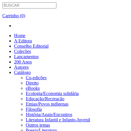
Carrinho (0)
Home
A Editora
Conselho Editorial
Coleções
Lançamentos
200 Anos
Autores
Catálogo
Co-edições
Direito
eBooks
Ecologia/Economia solidária
Educação/Recreação
Etnias/Povos indígenas
Filosofia
História/Anais/Encontros
Literatura Infantil e Infanto-Juvenil
Outros temas
Poesia/Literatura