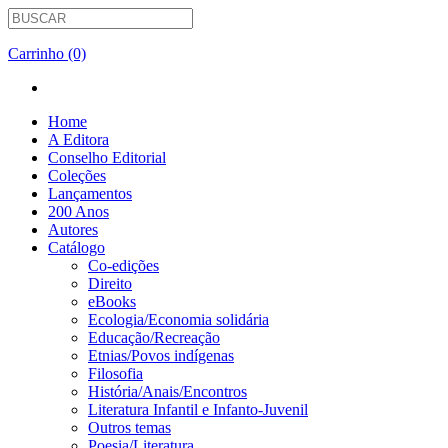
Carrinho (0)
Home
A Editora
Conselho Editorial
Coleções
Lançamentos
200 Anos
Autores
Catálogo
Co-edições
Direito
eBooks
Ecologia/Economia solidária
Educação/Recreação
Etnias/Povos indígenas
Filosofia
História/Anais/Encontros
Literatura Infantil e Infanto-Juvenil
Outros temas
Poesia/Literatura