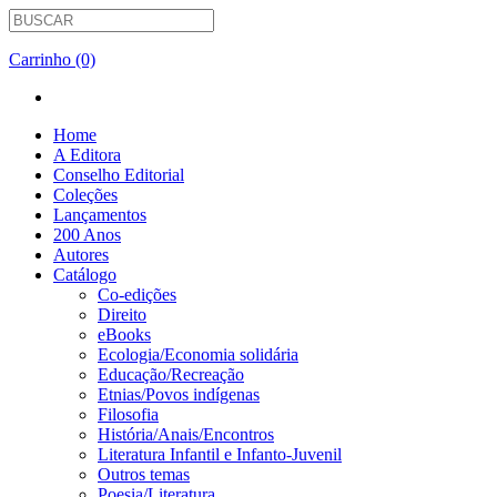
Carrinho (0)
Home
A Editora
Conselho Editorial
Coleções
Lançamentos
200 Anos
Autores
Catálogo
Co-edições
Direito
eBooks
Ecologia/Economia solidária
Educação/Recreação
Etnias/Povos indígenas
Filosofia
História/Anais/Encontros
Literatura Infantil e Infanto-Juvenil
Outros temas
Poesia/Literatura