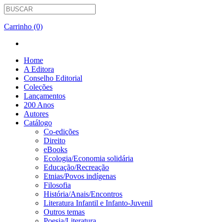
Carrinho (0)
Home
A Editora
Conselho Editorial
Coleções
Lançamentos
200 Anos
Autores
Catálogo
Co-edições
Direito
eBooks
Ecologia/Economia solidária
Educação/Recreação
Etnias/Povos indígenas
Filosofia
História/Anais/Encontros
Literatura Infantil e Infanto-Juvenil
Outros temas
Poesia/Literatura