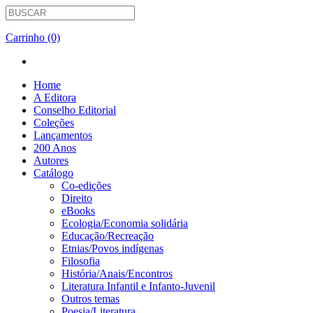
Carrinho (0)
Home
A Editora
Conselho Editorial
Coleções
Lançamentos
200 Anos
Autores
Catálogo
Co-edições
Direito
eBooks
Ecologia/Economia solidária
Educação/Recreação
Etnias/Povos indígenas
Filosofia
História/Anais/Encontros
Literatura Infantil e Infanto-Juvenil
Outros temas
Poesia/Literatura