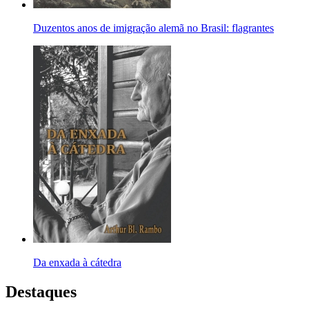
Duzentos anos de imigração alemã no Brasil: flagrantes
Da enxada à cátedra
Destaques