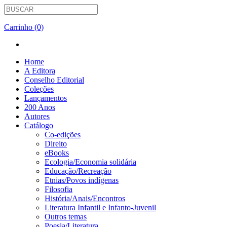
Carrinho (0)
Home
A Editora
Conselho Editorial
Coleções
Lançamentos
200 Anos
Autores
Catálogo
Co-edições
Direito
eBooks
Ecologia/Economia solidária
Educação/Recreação
Etnias/Povos indígenas
Filosofia
História/Anais/Encontros
Literatura Infantil e Infanto-Juvenil
Outros temas
Poesia/Literatura