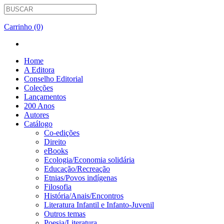
Carrinho (0)
Home
A Editora
Conselho Editorial
Coleções
Lançamentos
200 Anos
Autores
Catálogo
Co-edições
Direito
eBooks
Ecologia/Economia solidária
Educação/Recreação
Etnias/Povos indígenas
Filosofia
História/Anais/Encontros
Literatura Infantil e Infanto-Juvenil
Outros temas
Poesia/Literatura