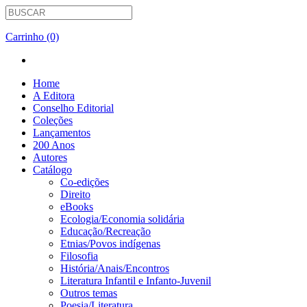
Carrinho (0)
Home
A Editora
Conselho Editorial
Coleções
Lançamentos
200 Anos
Autores
Catálogo
Co-edições
Direito
eBooks
Ecologia/Economia solidária
Educação/Recreação
Etnias/Povos indígenas
Filosofia
História/Anais/Encontros
Literatura Infantil e Infanto-Juvenil
Outros temas
Poesia/Literatura