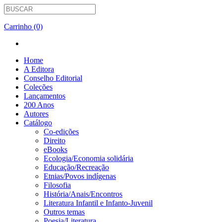
Carrinho (0)
Home
A Editora
Conselho Editorial
Coleções
Lançamentos
200 Anos
Autores
Catálogo
Co-edições
Direito
eBooks
Ecologia/Economia solidária
Educação/Recreação
Etnias/Povos indígenas
Filosofia
História/Anais/Encontros
Literatura Infantil e Infanto-Juvenil
Outros temas
Poesia/Literatura