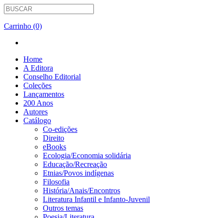
Carrinho (0)
Home
A Editora
Conselho Editorial
Coleções
Lançamentos
200 Anos
Autores
Catálogo
Co-edições
Direito
eBooks
Ecologia/Economia solidária
Educação/Recreação
Etnias/Povos indígenas
Filosofia
História/Anais/Encontros
Literatura Infantil e Infanto-Juvenil
Outros temas
Poesia/Literatura