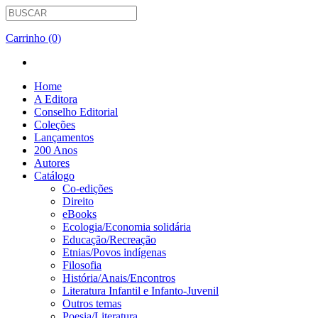
Carrinho (0)
Home
A Editora
Conselho Editorial
Coleções
Lançamentos
200 Anos
Autores
Catálogo
Co-edições
Direito
eBooks
Ecologia/Economia solidária
Educação/Recreação
Etnias/Povos indígenas
Filosofia
História/Anais/Encontros
Literatura Infantil e Infanto-Juvenil
Outros temas
Poesia/Literatura