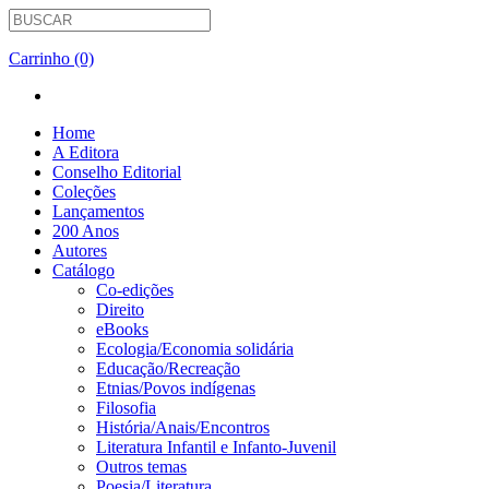
Carrinho (0)
Home
A Editora
Conselho Editorial
Coleções
Lançamentos
200 Anos
Autores
Catálogo
Co-edições
Direito
eBooks
Ecologia/Economia solidária
Educação/Recreação
Etnias/Povos indígenas
Filosofia
História/Anais/Encontros
Literatura Infantil e Infanto-Juvenil
Outros temas
Poesia/Literatura