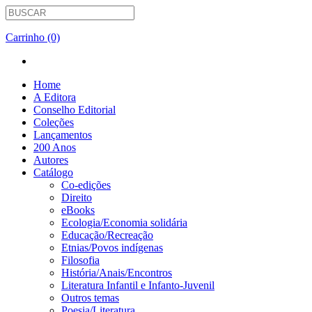
Carrinho (0)
Home
A Editora
Conselho Editorial
Coleções
Lançamentos
200 Anos
Autores
Catálogo
Co-edições
Direito
eBooks
Ecologia/Economia solidária
Educação/Recreação
Etnias/Povos indígenas
Filosofia
História/Anais/Encontros
Literatura Infantil e Infanto-Juvenil
Outros temas
Poesia/Literatura