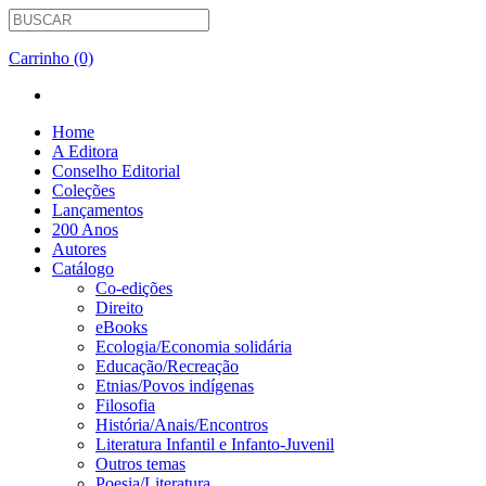
Carrinho (0)
Home
A Editora
Conselho Editorial
Coleções
Lançamentos
200 Anos
Autores
Catálogo
Co-edições
Direito
eBooks
Ecologia/Economia solidária
Educação/Recreação
Etnias/Povos indígenas
Filosofia
História/Anais/Encontros
Literatura Infantil e Infanto-Juvenil
Outros temas
Poesia/Literatura