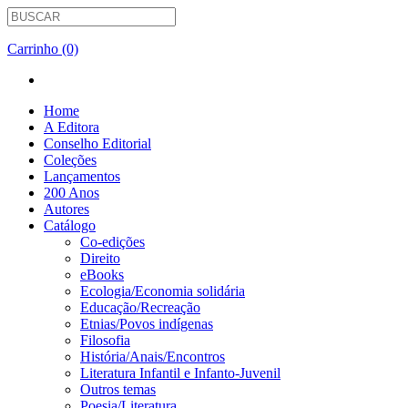
Carrinho (0)
Home
A Editora
Conselho Editorial
Coleções
Lançamentos
200 Anos
Autores
Catálogo
Co-edições
Direito
eBooks
Ecologia/Economia solidária
Educação/Recreação
Etnias/Povos indígenas
Filosofia
História/Anais/Encontros
Literatura Infantil e Infanto-Juvenil
Outros temas
Poesia/Literatura