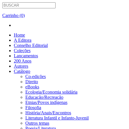
Carrinho (0)
Home
A Editora
Conselho Editorial
Coleções
Lançamentos
200 Anos
Autores
Catálogo
Co-edições
Direito
eBooks
Ecologia/Economia solidária
Educação/Recreação
Etnias/Povos indígenas
Filosofia
História/Anais/Encontros
Literatura Infantil e Infanto-Juvenil
Outros temas
Poesia/Literatura