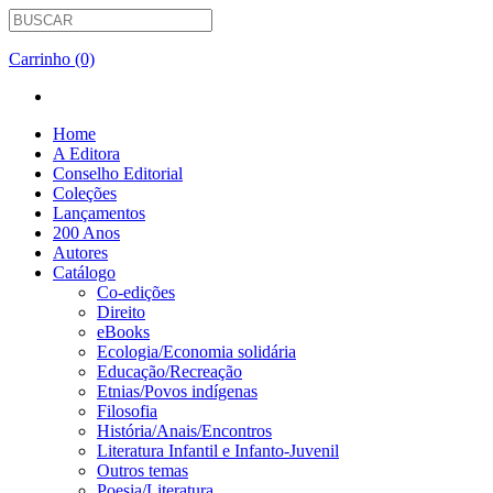
Carrinho (0)
Home
A Editora
Conselho Editorial
Coleções
Lançamentos
200 Anos
Autores
Catálogo
Co-edições
Direito
eBooks
Ecologia/Economia solidária
Educação/Recreação
Etnias/Povos indígenas
Filosofia
História/Anais/Encontros
Literatura Infantil e Infanto-Juvenil
Outros temas
Poesia/Literatura