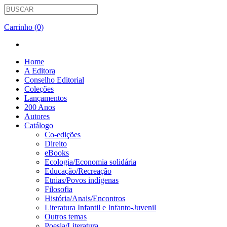
Carrinho (0)
Home
A Editora
Conselho Editorial
Coleções
Lançamentos
200 Anos
Autores
Catálogo
Co-edições
Direito
eBooks
Ecologia/Economia solidária
Educação/Recreação
Etnias/Povos indígenas
Filosofia
História/Anais/Encontros
Literatura Infantil e Infanto-Juvenil
Outros temas
Poesia/Literatura