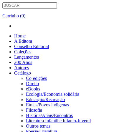
Carrinho (0)
Home
A Editora
Conselho Editorial
Coleções
Lançamentos
200 Anos
Autores
Catálogo
Co-edições
Direito
eBooks
Ecologia/Economia solidária
Educação/Recreação
Etnias/Povos indígenas
Filosofia
História/Anais/Encontros
Literatura Infantil e Infanto-Juvenil
Outros temas
Poesia/Literatura