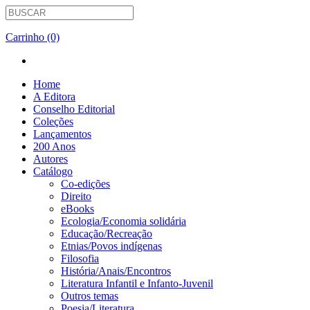
Carrinho (0)
Home
A Editora
Conselho Editorial
Coleções
Lançamentos
200 Anos
Autores
Catálogo
Co-edições
Direito
eBooks
Ecologia/Economia solidária
Educação/Recreação
Etnias/Povos indígenas
Filosofia
História/Anais/Encontros
Literatura Infantil e Infanto-Juvenil
Outros temas
Poesia/Literatura