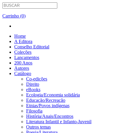
Carrinho (0)
Home
A Editora
Conselho Editorial
Coleções
Lançamentos
200 Anos
Autores
Catálogo
Co-edições
Direito
eBooks
Ecologia/Economia solidária
Educação/Recreação
Etnias/Povos indígenas
Filosofia
História/Anais/Encontros
Literatura Infantil e Infanto-Juvenil
Outros temas
Poesia/Literatura