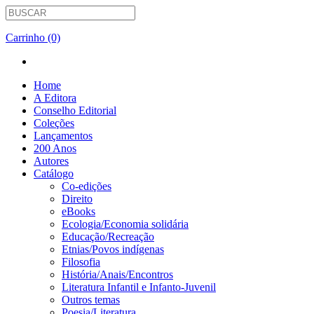
Carrinho (0)
Home
A Editora
Conselho Editorial
Coleções
Lançamentos
200 Anos
Autores
Catálogo
Co-edições
Direito
eBooks
Ecologia/Economia solidária
Educação/Recreação
Etnias/Povos indígenas
Filosofia
História/Anais/Encontros
Literatura Infantil e Infanto-Juvenil
Outros temas
Poesia/Literatura