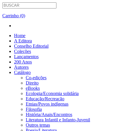
Carrinho (0)
Home
A Editora
Conselho Editorial
Coleções
Lançamentos
200 Anos
Autores
Catálogo
Co-edições
Direito
eBooks
Ecologia/Economia solidária
Educação/Recreação
Etnias/Povos indígenas
Filosofia
História/Anais/Encontros
Literatura Infantil e Infanto-Juvenil
Outros temas
Poesia/Literatura