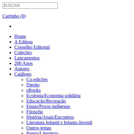
Carrinho (0)
Home
A Editora
Conselho Editorial
Coleções
Lançamentos
200 Anos
Autores
Catálogo
Co-edições
Direito
eBooks
Ecologia/Economia solidária
Educação/Recreação
Etnias/Povos indígenas
Filosofia
História/Anais/Encontros
Literatura Infantil e Infanto-Juvenil
Outros temas
Poesia/Literatura